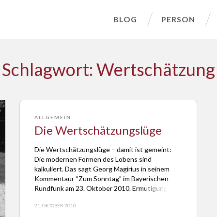
BLOG
PERSON
Schlagwort: Wertschätzung
ALLGEMEIN
Die Wertschätzungslüge
Die Wertschätzungslüge – damit ist gemeint:
Die modernen Formen des Lobens sind
kalkuliert. Das sagt Georg Magirius in seinem
Kommentaur “Zum Sonntag” im Bayerischen
Rundfunk am 23. Oktober 2010. Ermutigung
erfolge, wenn sie anderen etwas nützt. Und
21. OKTOBER 2010
selbst ein Wort wie Liebe werde kurzer Hand als