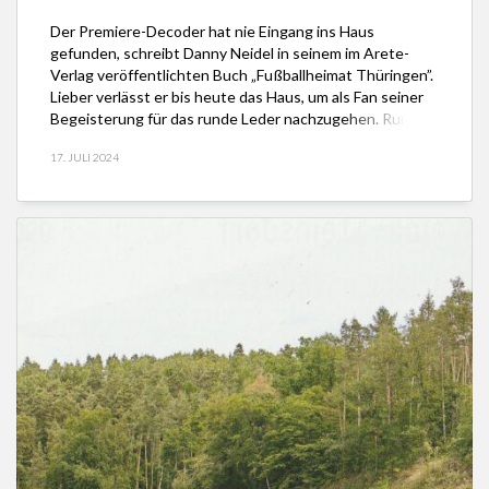
Der Premiere-Decoder hat nie Eingang ins Haus
gefunden, schreibt Danny Neidel in seinem im Arete-
Verlag veröffentlichten Buch „Fußballheimat Thüringen”.
Lieber verlässt er bis heute das Haus, um als Fan seiner
Begeisterung für das runde Leder nachzugehen. Rundes
Leder – das ist keine altertümliche Bezeichnung für das,
17. JULI 2024
worum es in dem Buch geht. Denn der Autor […]