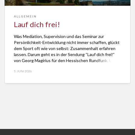
ALLGEMEIN
Lauf dich frei!
Was Mediation, Supervision und das Seminar zur
Persönlichkeit-Entwicklung nicht immer schaffen, glückt
dem Sport oft wie von selbst: Zusammenhalt erfahren
lassen. Darum geht es in der Sendung “Lauf dich frei!”
von Georg Magirius für den Hessischen Rundfunk. Unter
der Redaktion von Dr. Lothar Bauerochse und der Regie
5. JUNI 2026
von Werner Bohnenberger ist sie auf der Weĺle […]