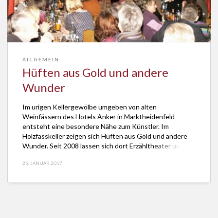
ALLGEMEIN
Hüften aus Gold und andere
Wunder
Im urigen Kellergewölbe umgeben von alten
Weinfässern des Hotels Anker in Marktheidenfeld
entsteht eine besondere Nähe zum Künstler. Im
Holzfasskeller zeigen sich Hüften aus Gold und andere
Wunder. Seit 2008 lassen sich dort Erzähltheater und
Musikshows erleben, Zauberkünstler und Bauchredner,
25. JANUAR 2017
Lesungen und Kabarett. Am 3. Februar 2017 fragen
Bettina Linck und Georg Magirius: Was geschieht […]