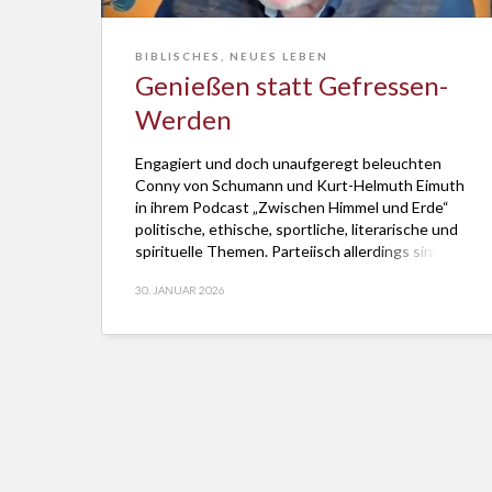
BIBLISCHES
,
NEUES LEBEN
Genießen statt Gefressen-
Werden
Engagiert und doch unaufgeregt beleuchten
Conny von Schumann und Kurt-Helmuth Eimuth
in ihrem Podcast „Zwischen Himmel und Erde“
politische, ethische, sportliche, literarische und
spirituelle Themen. Parteiisch allerdings sind sie
schon. Denn sie folgen nicht der Logik des
30. JANUAR 2026
Fressens und Gefressen-Werdens. Eher schon
geht es um die Frage, wie sich genussvoll essen
lässt. Indem man zum […]