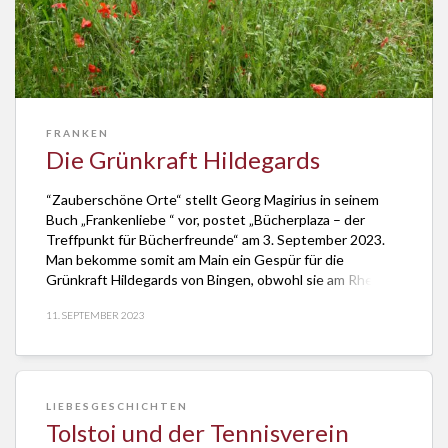
FRANKEN
Die Grünkraft Hildegards
“Zauberschöne Orte“ stellt Georg Magirius in seinem
Buch „Frankenliebe “ vor, postet „Bücherplaza – der
Treffpunkt für Bücherfreunde“ am 3. September 2023.
Man bekomme somit am Main ein Gespür für die
Grünkraft Hildegards von Bingen, obwohl sie am Rhein
wirkte. Angesichts solcher Überraschungen lasse sich
11. SEPTEMBER 2023
schon mal ausrufen: „Frankenland at its best“. Raffiniert
an den […]
LIEBESGESCHICHTEN
Tolstoi und der Tennisverein