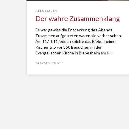
ALLGEMEIN
Der wahre Zusammenklang
Es war gewiss die Entdeckung des Abends.
Zusammen aufgetreten waren sie vorher schon.
Am 11.11.11 jedoch spielte das Biebesheimer
Kirchentrio vor 350 Besuchern in der
Evangelischen Kirche in Biebesheim am Rhein.
Wenn man bedenkt, wie viele fast legendär zu
24. NOVEMBER 2011
nennende Zerwürfnisse es zwischen Theologen
und Kirchenmusikern gibt, konnte man den
Ohren kaum trauen. Was Dekantsmusikerin […]