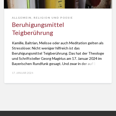
ALLGEMEIN
,
RELIGION UND POESIE
Beruhigungsmittel
Teigberührung
Kamille, Baltrian, Melisse oder auch Meditation gelten als
Stresslöser. Nicht weniger hilfreich ist das
Beruhigungsmittel Teigberührung. Das hat der Theologe
und Schriftsteller Georg Magirius am 17. Januar 2024 im
Bayerischen Rundfunk gesagt. Und zwar in der auf BR1,
BR2 und als Podcast zu hörenden Reihe “Gedanken zum
17. JANUAR 2024
Tag”. Die Redaktion hat Sabine Winter, das
Produktionsmanagement […]